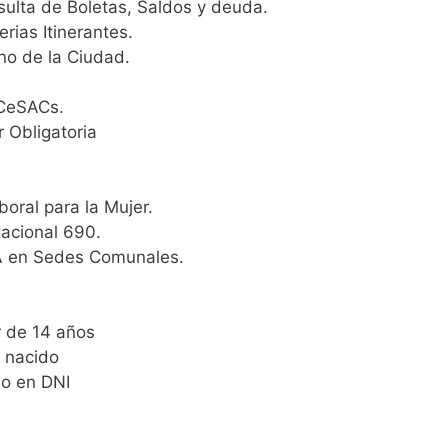
ulta de Boletas, Saldos y deuda.
rias Itinerantes.
rno de la Ciudad.
 CeSACs.
r Obligatoria
oral para la Mujer.
tacional 690.
BA en Sedes Comunales.
r de 14 años
n nacido
io en DNI