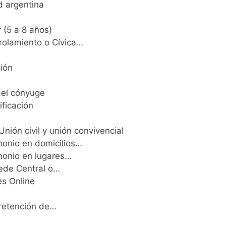
d argentina
 (5 a 8 años)
rolamiento o Cívica…
ción
del cónyuge
ificación
Unión civil y unión convivencial
monio en domicilios…
monio en lugares…
Sede Central o…
es Online
 retención de…