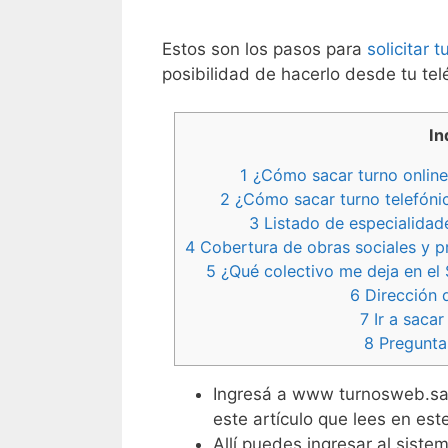
Estos son los pasos para
solicitar 
posibilidad de hacerlo desde tu tel
In
1
¿Cómo sacar turno online 
2
¿Cómo sacar turno telefónic
3
Listado de especialidade
4
Cobertura de obras sociales y pr
5
¿Qué colectivo me deja en el 
6
Dirección d
7
Ir a sacar
8
Pregunta
Ingresá a www turnosweb.san
este artículo que lees en es
Allí puedes ingresar al sist