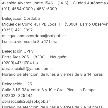
Avenida Álvarez Jonte 1546 – (1416) – Ciudad Autónoma 
(011) 4584-9300 / 4581-5000
Delegación Córdoba
Miguel del Corro 431 PB Local 1 – (5000) -Barrio Observ
(0351) 421-3392
delegaciondoscordoba@spf.gob.ar
Lunes a viernes de 8 a 17 hora
Delegación CPFV
Entre Ríos 285 – (8300) – Neuquén
(0299)447-1704 fax
obrasocialu9@yahoo.com.ar
Horario de atención: de lunes a viernes de 8 a 14 horas
Delegación U.25
Calle 3 N° 334, entre 8 y 10 – Gral. Pico- La Pampa
(02302) 325444
obrasocialu25@spf.gob.ar
Horario de atención: de lunes a viernes de 7 a 14 horas