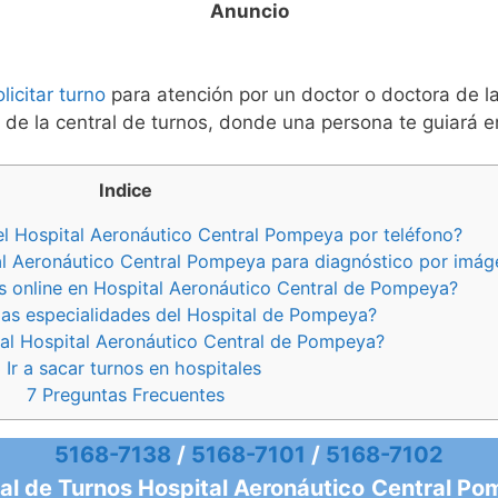
olicitar turno
para atención por un doctor o doctora de la
 de la central de turnos, donde una persona te guiará e
Indice
l Hospital Aeronáutico Central Pompeya por teléfono?
l Aeronáutico Central Pompeya para diagnóstico por imág
s online en Hospital Aeronáutico Central de Pompeya?
las especialidades del Hospital de Pompeya?
al Hospital Aeronáutico Central de Pompeya?
6
Ir a sacar turnos en hospitales
7
Preguntas Frecuentes
5168-7138
/
5168-7101
/
5168-7102
al de Turnos Hospital Aeronáutico
Central Po