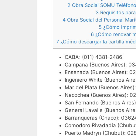
2
Obra Social SOMU Teléfono
3
Requisitos para
4
Obra Social del Personal Ma
5
¿Cómo imprimi
6
¿Cómo renovar mi
7
¿Cómo descargar la cartilla mé
CABA: (011) 4381-2486
Campana (Buenos Aires): 0
Ensenada (Buenos Aires): 0
Ingeniero White (Buenos Ai
Mar del Plata (Buenos Aire
Necochea (Buenos Aires): 
San Fernando (Buenos Aires
General Lavalle (Buenos Aire
Barranqueras (Chaco): 036
Comodoro Rivadadia (Chubu
Puerto Madryn (Chubut): 0