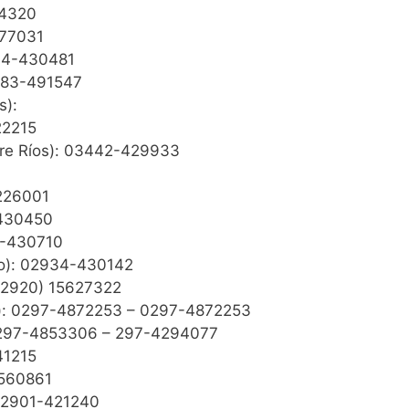
84320
377031
794-430481
783-491547
s):
22215
tre Ríos): 03442-429933
4226001
-430450
4-430710
ro): 02934-430142
(02920) 15627322
z): 0297-4872253 – 0297-4872253
: 0297-4853306 – 297-4294077
41215
4560861
 02901-421240