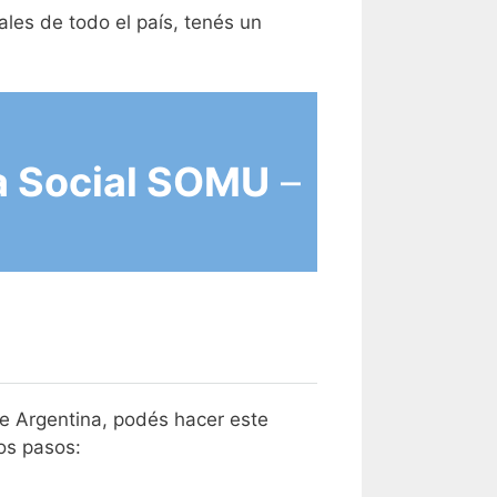
les de todo el país, tenés un
a Social SOMU
–
de Argentina, podés hacer este
os pasos: