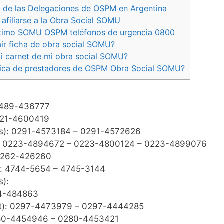
 de las Delegaciones de OSPM en Argentina
 afiliarse a la Obra Social SOMU
rítimo SOMU OSPM teléfonos de urgencia 0800
r ficha de obra social SOMU?
 carnet de mi obra social SOMU?
dica de prestadores de OSPM Obra Social SOMU?
3489-436777
221-4600419
res): 0291-4573184 – 0291-4572626
s): 0223-4894672 – 0223-4800124 – 0223-4899076
02262-426260
): 4744-5654 – 4745-3144
s):
24-484863
t): 0297-4473979 – 0297-4444285
280-4454946 – 0280-4453421