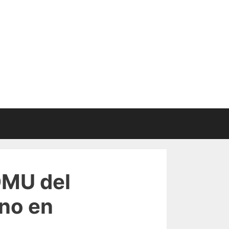
SOMU del
ono en