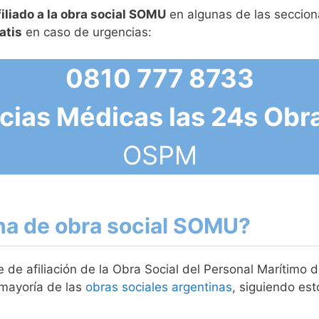
filiado a la obra social SOMU
en algunas de las secciona
atis
en caso de urgencias:
0810 777 8733
cias Médicas las 24s Obr
OSPM
ha de obra social SOMU?
 de afiliación de la Obra Social del Personal Marítimo 
 mayoría de las
obras sociales argentinas
, siguiendo est